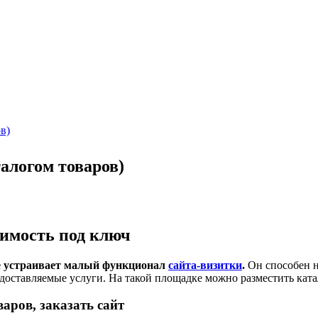
в)
талогом товаров)
оимость под ключ
е устраивает малый функционал
сайта-визитки
.
Он способен н
ставляемые услуги. На такой площадке можно разместить катал