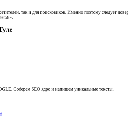
сетителей, так и для поисковиков. Именно поэтому следует дов
ter58».
Туле
GLE. Соберем SEO ядро и напишем уникальные тексты.
зе