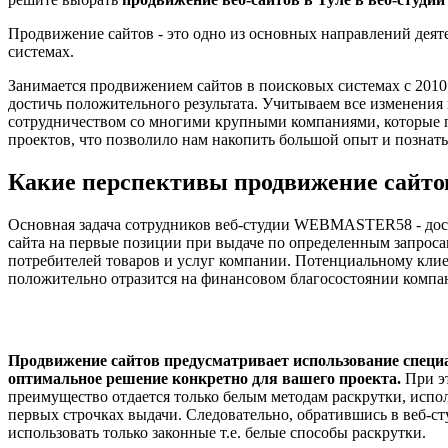
Продвижение сайтов - это одно из основных направлений дея
системах.
Занимается продвижением сайтов в поисковых системах с 2010 г
достичь положительного результата. Учитываем все изменения
сотрудничеством со многими крупными компаниями, которые 
проектов, что позволило нам накопить большой опыт и познат
Какие перспективы продвижение сайто
Основная задача сотрудников веб-студии WEBMASTER58 - дост
сайта на первые позиции при выдаче по определенным запросам
потребителей товаров и услуг компании. Потенциальному клие
положительно отразится на финансовом благосостоянии компа
Продвижение сайтов предусматривает использование специа
оптимальное решение конкретно для вашего проекта.
При э
преимущество отдается только белым методам раскрутки, испол
первых строчках выдачи. Следовательно, обратившись в веб-
использовать только законные т.е. белые способы раскрутки.