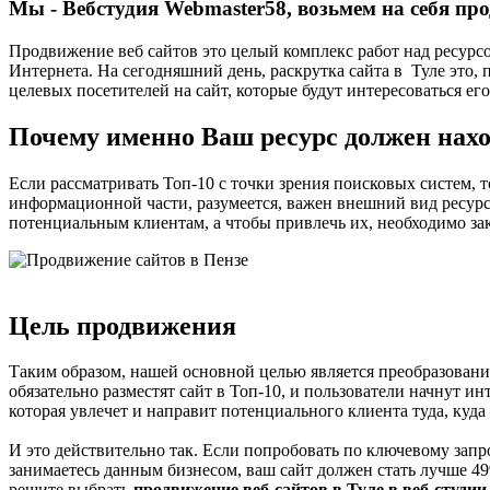
Мы -
Вебстудия Webmaster58
, возьмем на себя п
Продвижение веб сайтов это целый комплекс работ над ресурс
Интернета. На сегодняшний день, раскрутка сайта в Туле это
целевых посетителей на сайт, которые будут интересоваться ег
Почему именно Ваш ресурс должен нахо
Если рассматривать Топ-10 с точки зрения поисковых систем, 
информационной части, разумеется, важен внешний вид ресурса,
потенциальным клиентам, а чтобы привлечь их, необходимо зак
Цель продвижения
Таким образом, нашей основной целью является преобразование
обязательно разместят сайт в Топ-10, и пользователи начнут и
которая увлечет и направит потенциального клиента туда, куда
И это действительно так. Если попробовать по ключевому запро
занимаетесь данным бизнесом, ваш сайт должен стать лучше 499
решите выбрать
продвижение веб-сайтов в Туле в веб-сту