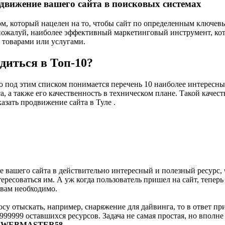
родвижение вашего сайта в поисковых системах
ом, который нацелен на то, чтобы сайт по определенным ключев
, пожалуй, наиболее эффективный маркетинговый инструмент, ко
о товарами или услугами.
диться в Топ-10?
то под этим списком понимается перечень 10 наиболее интересн
 а также его качественность в техническом плане. Такой качест
азать продвижение сайта в Туле .
 вашего сайта в действительно интересный и полезный ресурс, ч
нтересоваться им. А уж когда пользователь пришел на сайт, тепе
 вам необходимо.
су отыскать, например, снаряжение для дайвинга, то в ответ при
99999 оставшихся ресурсов. Задача не самая простая, но вполне 
дии WEBMASTER58
.