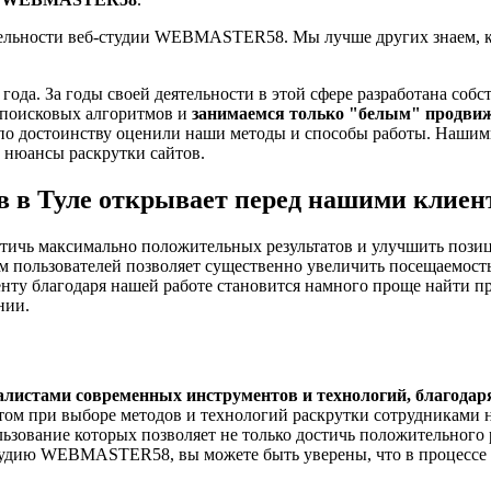
тельности веб-студии WEBMASTER58. Мы лучше других знаем, к
ода. За годы своей деятельности в этой сфере разработана собст
 поисковых алгоритмов и
занимаемся только "белым" продви
по достоинству оценили наши методы и способы работы. Нашим
ь нюансы раскрутки сайтов.
в в Туле открывает перед нашими клиен
ичь максимально положительных результатов и улучшить позици
 пользователей позволяет существенно увеличить посещаемость 
нту благодаря нашей работе становится намного проще найти пр
нии.
листами современных инструментов и технологий, благодаря
том при выборе методов и технологий раскрутки сотрудниками
ьзование которых позволяет не только достичь положительного р
студию WEBMASTER58, вы можете быть уверены, что в процессе